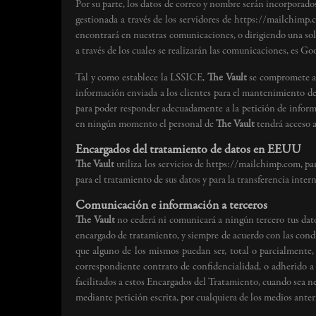
Por su parte, los datos de correo y nombre serán incorporados 
gestionada a través de los servidores de https://mailchimp
encontrará en nuestras comunicaciones, o dirigiendo una sol
a través de los cuales se realizarán las comunicaciones, es Go
Tal y como establece la LSSICE,
The Vault
se compromete a 
información enviada a los clientes para el mantenimiento de 
para poder responder adecuadamente a la petición de informac
en ningún momento el personal de
The Vault
tendrá acceso a 
Encargados del tratamiento de datos en EEUU
The Vault
utiliza los servicios de https://mailchimp.com, pa
para el tratamiento de sus datos y para la transferencia inter
Comunicación e información a terceros
The Vault
no cederá ni comunicará a ningún tercero tus dato
encargado de tratamiento, y siempre de acuerdo con las condic
que alguno de los mismos puedan ser, total o parcialmente,
correspondiente contrato de confidencialidad, o adherido a 
facilitados a estos Encargados del Tratamiento, cuando sea nec
mediante petición escrita, por cualquiera de los medios ante