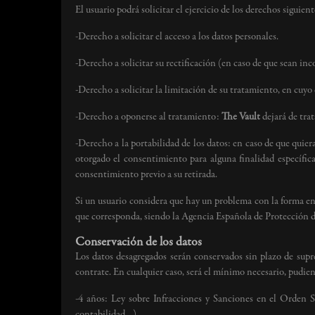
El usuario podrá solicitar el ejercicio de los derechos siguient
-Derecho a solicitar el acceso a los datos personales.
-Derecho a solicitar su rectificación (en caso de que sean inc
-Derecho a solicitar la limitación de su tratamiento, en cu
-Derecho a oponerse al tratamiento:
The Vault
dejará de trat
-Derecho a la portabilidad de los datos: en caso de que quier
otorgado el consentimiento para alguna finalidad específica
consentimiento previo a su retirada.
Si un usuario considera que hay un problema con la forma e
que corresponda, siendo la Agencia Española de Protección de
Conservación de los datos
Los datos desagregados serán conservados sin plazo de supre
contrate. En cualquier caso, será el mínimo necesario, pudi
-4 años: Ley sobre Infracciones y Sanciones en el Orden Soc
contabilidad…)