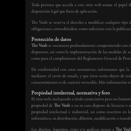
Toda persona que acceda a este sitio web asume el papel d
disposición legal que fuera de aplicación.
The Vault se reserva el derecho a modificar cualquier tipo 
obligaciones, entendiéndose como suficiente con la publicaci
Protección de datos
The Vault
se encuentra profundamente comprometido con el cu
dispuestas, así como la implementación de las medidas de s
como para el cumplimiento del Reglamento General de Pro
De conformidad con estas normativas, informamos que la uti
mediante el envío de emails, y que éstos serán objeto de t
consentimiento es de carácter revocable. Más información en 
Propiedad intelectual, normativa y foro
El sitio web, incluyendo a título enunciativo pero no limita
propiedad de
The Vault
o en su caso dispone de licencia o a
propiedad intelectual e industrial, así como inscritos en l
informático, su distribución, difusión, modificación o transf
Los diseños, logotipos, texto y/o gráficos ajenos a
The Vaul