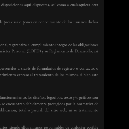
isposiciones aquí dispuestas, así como a cualesquiera otra
 de preavisar o poner en conocimiento de los usuarios dichas
al, y garantiza el cumplimiento íntegro de las obligaciones
Carácter Personal (LOPD) y su Reglamento de Desarrollo, así
ersonales a través de formularios de registro o contacto, o
entimiento expreso al tratamiento de los mismos, si bien este
uncionamiento, los diseños, logotipos, texto y/o gráficos son
web se encuentran debidamente protegidos por la normativa de
blicación, total o parcial, del sitio web, ni su tratamiento
arios, siendo ellos mismos responsables de cualquier posible