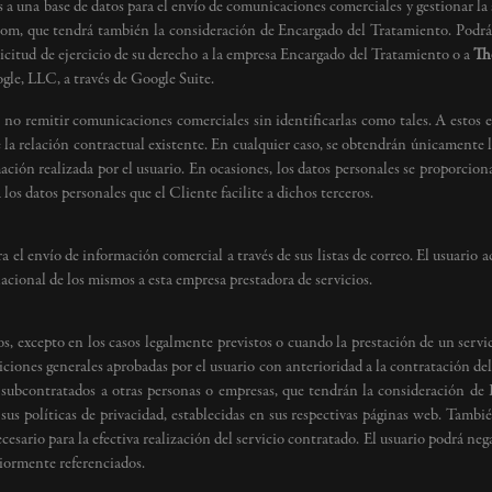
a una base de datos para el envío de comunicaciones comerciales y gestionar la su
.com, que tendrá también la consideración de Encargado del Tratamiento. Podr
icitud de ejercicio de su derecho a la empresa Encargado del Tratamiento o a
Th
ogle, LLC, a través de Google Suite.
no remitir comunicaciones comerciales sin identificarlas como tales. A estos 
la relación contractual existente. En cualquier caso, se obtendrán únicamente los
ión realizada por el usuario. En ocasiones, los datos personales se proporcionará
los datos personales que el Cliente facilite a dichos terceros.
ra el envío de información comercial a través de sus listas de correo. El usuari
nacional de los mismos a esta empresa prestadora de servicios.
s, excepto en los casos legalmente previstos o cuando la prestación de un servi
iones generales aprobadas por el usuario con anterioridad a la contratación del 
 subcontratados a otras personas o empresas, que tendrán la consideración de
sus políticas de privacidad, establecidas en sus respectivas páginas web. Tambi
esario para la efectiva realización del servicio contratado. El usuario podrá neg
riormente referenciados.