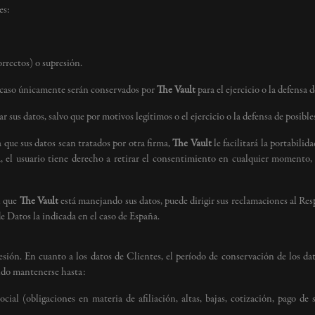
es:
orrectos) o supresión.
yo caso únicamente serán conservados por
The Vault
para el ejercicio o la defensa 
ar sus datos, salvo que por motivos legítimos o el ejercicio o la defensa de posib
a que sus datos sean tratados por otra firma,
The Vault
le facilitará la portabilid
, el usuario tiene derecho a retirar el consentimiento en cualquier momento, s
n que
The Vault
está manejando sus datos, puede dirigir sus reclamaciones al Res
 Datos la indicada en el caso de España.
sión. En cuanto a los datos de Clientes, el período de conservación de los dat
endo mantenerse hasta:
ial (obligaciones en materia de afiliación, altas, bajas, cotización, pago de s