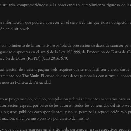
e usuario, comprometiéndose a la observancia y cumplimiento riguroso de las d
de información que pudiera aparecer en el sitio web, sin que exista obligación
ón en el sitio web.
mplimiento de la normativa española de protección de datos de carácter person
eguridad dispuestas en el art. 9 de la Ley 15/1999, de Protección de Datos de 
tección de Datos (RGPD) (UE) 2016/679.
lización de nuestra página web requiere que se nos faciliten ciertos datos p
ratamiento por
The
Vault
. El envío de estos datos personales constituye el cons
nuestra Política de Privacidad.
tivo su programación, edición, compilación y demás elementos necesarios para su f
utorización expresa por parte de los autores. Todos los contenidos del sitio 
os registros públicos correspondientes, y no se permite la reproducción y/o pu
ormación, sin el permiso previo y por escrito del mismo.
t
y que pudieran aparecer en el sitio web, pertenecen a sus respectivos propiet