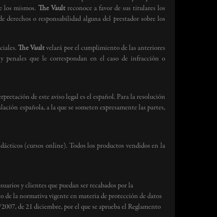
de los mismos.
The Vault
reconoce a favor de sus titulares los
de derechos o responsabilidad alguna del prestador sobre los
ciales.
The Vault
velará por el cumplimiento de las anteriores
s y penales que le correspondan en el caso de infracción o
pretación de este aviso legal es el español. Para la resolución
gislación española, a la que se someten expresamente las partes,
dácticos (cursos online). Todos los productos vendidos en la
usuarios y clientes que puedan ser recabados por la
o de la normativa vigente en materia de protección de datos
/2007, de 21 diciembre, por el que se aprueba el Reglamento