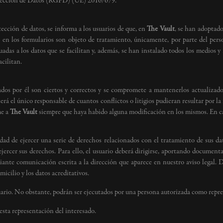
otección de Datos (RGPD) (UE) 2016/679.
ección de datos, se informa a los usuarios de que, en
The Vault
, se han adoptado
n en los formularios son objeto de tratamiento, únicamente, por parte del per
das a los datos que se facilitan y, además, se han instalado todos los medios y 
acilitan.
tados por él son ciertos y correctos y se compromete a mantenerlos actualiza
será el único responsable de cuantos conflictos o litigios pudieran resultar por 
me a
The Vault
siempre que haya habido alguna modificación en los mismos. En ca
d de ejercer una serie de derechos relacionados con el tratamiento de sus dat
ejercer sus derechos. Para ello, el usuario deberá dirigirse, aportando docume
ante comunicación escrita a la dirección que aparece en nuestro aviso legal. D
micilio y los datos acreditativos.
suario. No obstante, podrán ser ejecutados por una persona autorizada como repre
esta representación del interesado.