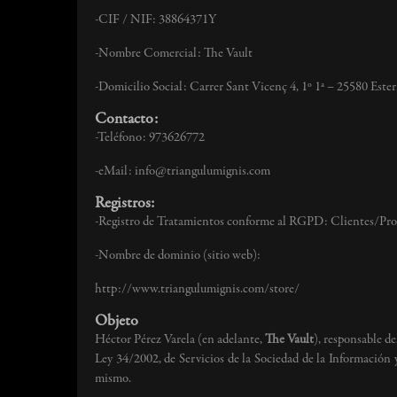
-CIF / NIF: 38864371Y
-Nombre Comercial: The Vault
-Domicilio Social: Carrer Sant Vicenç 4, 1º 1ª – 25580 Ester
Contacto:
-Teléfono: 973626772
-eMail: info@triangulumignis.com
Registros:
-Registro de Tratamientos conforme al RGPD: Clientes/Prov
-Nombre de dominio (sitio web):
http://www.triangulumignis.com/store/
Objeto
Héctor Pérez Varela (en adelante,
The Vault
), responsable d
Ley 34/2002, de Servicios de la Sociedad de la Información 
mismo.