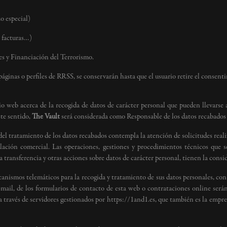
o especial)
, facturas…)
es y Financiación del Terrorismo.
páginas o perfiles de RRSS, se conservarán hasta que el usuario retire el consent
tio web acerca de la recogida de datos de carácter personal que pueden llevarse 
ste sentido,
The Vault
será considerada como Responsable de los datos recabados
del tratamiento de los datos recabados contempla la atención de solicitudes reali
 relación comercial. Las operaciones, gestiones y procedimientos técnicos que
la transferencia y otras acciones sobre datos de carácter personal, tienen la cons
anismos telemáticos para la recogida y tratamiento de sus datos personales, con 
mail, de los formularios de contacto de esta web o contrataciones online serán 
 a través de servidores gestionados por https://1and1.es, que también es la empre