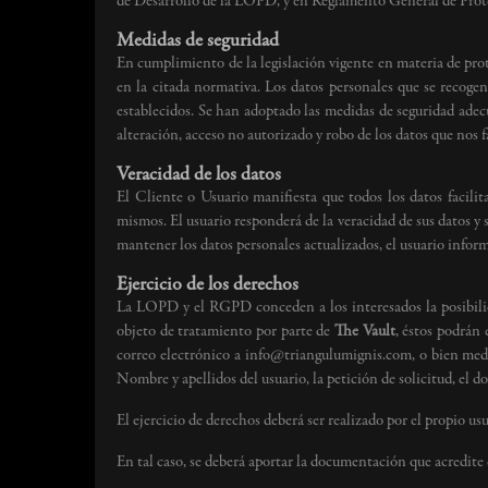
de Desarrollo de la LOPD, y en Reglamento General de Pr
Medidas de seguridad
En cumplimiento de la legislación vigente en materia de prot
en la citada normativa. Los datos personales que se recoge
establecidos. Se han adoptado las medidas de seguridad adecua
alteración, acceso no autorizado y robo de los datos que nos f
Veracidad de los datos
El Cliente o Usuario manifiesta que todos los datos facili
mismos. El usuario responderá de la veracidad de sus datos y 
mantener los datos personales actualizados, el usuario infor
Ejercicio de los derechos
La LOPD y el RGPD conceden a los interesados la posibilida
objeto de tratamiento por parte de
The Vault
, éstos podrán 
correo electrónico a info@triangulumignis.com, o bien medi
Nombre y apellidos del usuario, la petición de solicitud, el do
El ejercicio de derechos deberá ser realizado por el propio u
En tal caso, se deberá aportar la documentación que acredite 