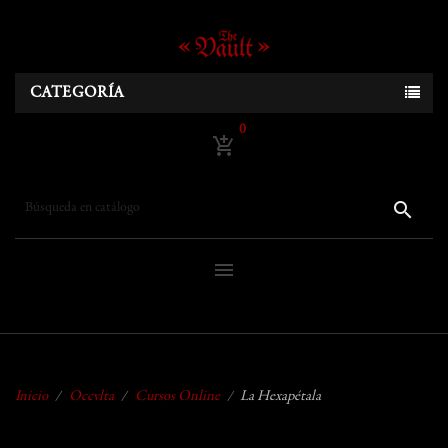
CATEGORÍA
0
add_shopping_cart
search
menu
Inicio
Occvlta
Cursos Online
La Hexapétala