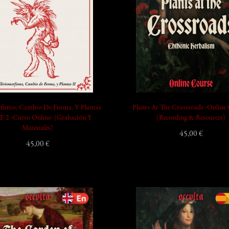
fismo, Cambio De Forma, Y Plantas
Plants At The Crossroads -Online
 2 -Curso Online- (Grabación Y
(Recording & Resources)
Materiales)
45,00 €
45,00 €