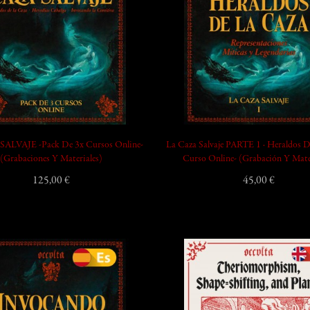
ALVAJE -Pack De 3x Cursos Online-
La Caza Salvaje PARTE 1 · Heraldos D
(Grabaciones Y Materiales)
Curso Online- (Grabación Y Mate
125,00 €
45,00 €
add_shopping_cart