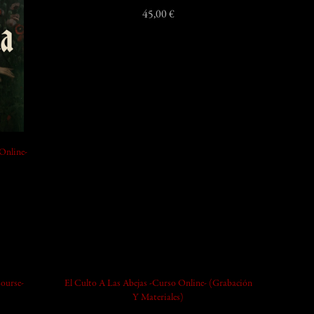
45,00 €
Online-
add_shopping_cart
ourse-
El Culto A Las Abejas -Curso Online- (Grabación
Y Materiales)