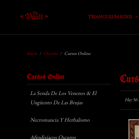
TRIANGULUM IGNIS
Inicio
Occvlta
Cursos Online
Cursos Online
Curs
La Senda De Los Venenos & El
Hay 56 
Ungüento De Las Brujas
Necromancia Y Herbalismo
Afrodisíacos Oscuros