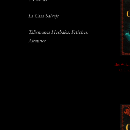
Y Plantas
add_shopping_cart
La Caza Salvaje
Talismanes Herbales, Fetiches,
Alrauner
The Wild 
Online
add_shopping_cart