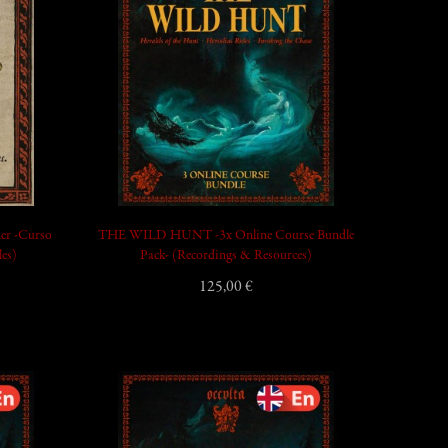
add_shopping_cart
ner -Curso
THE WILD HUNT -3x Online Course Bundle
es)
Pack- (Recordings & Resources)
125,00 €