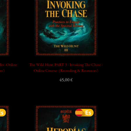
add_shopping_cart
es -Online
The Wild Hunt PART 3 · Invoking The Chase -
es)
Online Course- (Recording & Resources)
45,00 €
add_shopping_cart