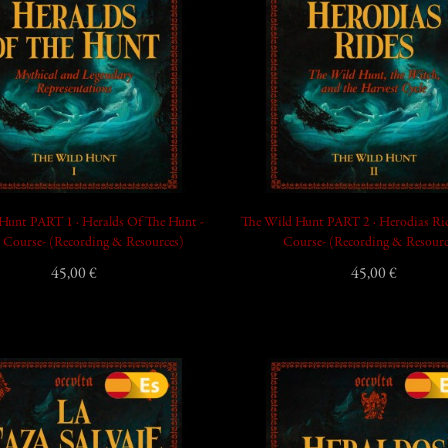
add_shopping_cart
Hunt PART 1 · Heralds Of The Hunt -
The Wild Hunt PART 2 · Herodias Rid
 Course- (Recording & Resources)
Course- (Recording & Resourc
45,00 €
45,00 €
add_shopping_cart