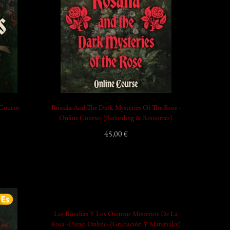
 Course-
Rosalia And The Dark Mysteries Of The Rose -
Online Course- (Recording & Resources)
45,00 €
add_shopping_cart
Las Rosalias Y Los Oscuros Misterios De La
Rosa -Curso Online- (Grabación Y Materiales)