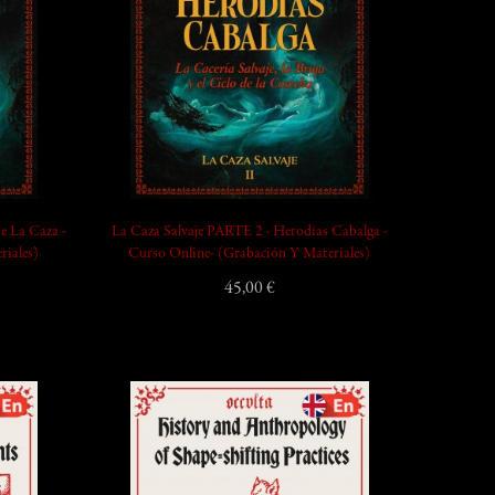
e La Caza -
La Caza Salvaje PARTE 2 · Herodías Cabalga -
riales)
Curso Online- (Grabación Y Materiales)
45,00 €
add_shopping_cart