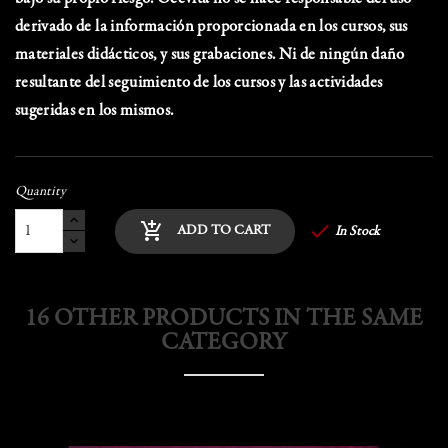
derivado de la información proporcionada en los cursos, sus
materiales didácticos, y sus grabaciones. Ni de ningún daño
resultante del seguimiento de los cursos y las actividades
sugeridas en los mismos.
Quantity

add_shopping_cart
ADD TO CART
In Stock
16 OTHER PRODUCTS IN THE SAME
CATEGORY