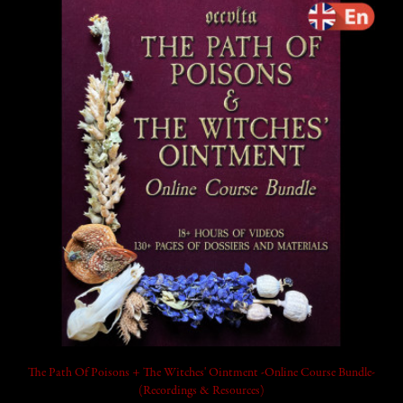
add_shopping_cart
The Path Of Poisons + The Witches' Ointment -Online Course Bundle-
(Recordings & Resources)