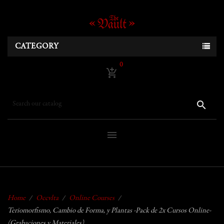
CATEGORY
0
add_shopping_cart
search
menu
Home
Occvlta
Online Courses
Teriomorfismo, Cambio de Forma, y Plantas -Pack de 2x Cursos Online-
(Grabaciones y Materiales)