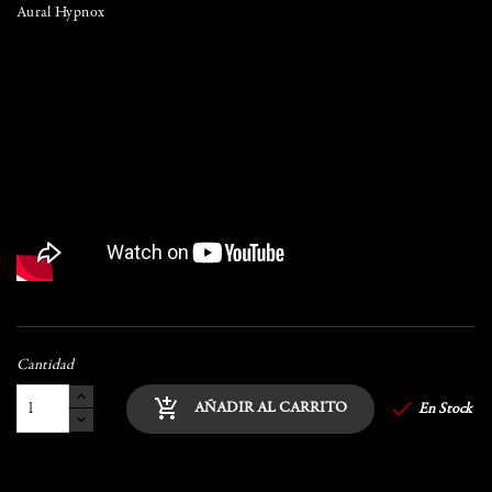
Aural Hypnox
Cantidad

add_shopping_cart
AÑADIR AL CARRITO
En Stock