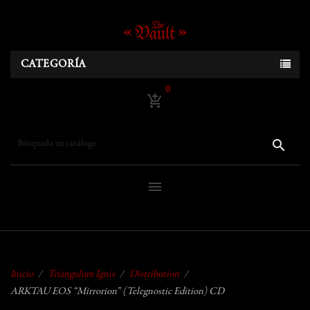
CATEGORÍA
0
add_shopping_cart
search
menu
Inicio
Triangulum Ignis
Distribution
ARKTAU EOS “Mirrorion” (Telegnostic Edition) CD