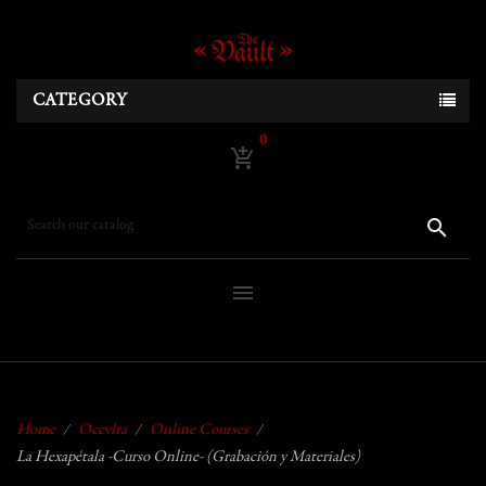
CATEGORY
0
add_shopping_cart
search
menu
Home
Occvlta
Online Courses
La Hexapétala -Curso Online- (Grabación y Materiales)